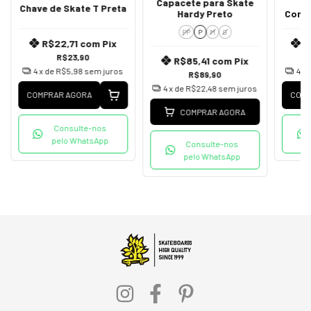
Capacete para Skate
S
Chave de Skate T Preta
Hardy Preto
Comp
PP
P
M
G
R$22,71
com
Pix
R
R$23,90
R$85,41
com
Pix
4
x de
R$5,98
sem juros
4
x 
R$89,90
4
x de
R$22,48
sem juros
COMPRAR AGORA
COMP
COMPRAR AGORA
Consulte-nos
pelo WhatsApp
Consulte-nos
pelo WhatsApp