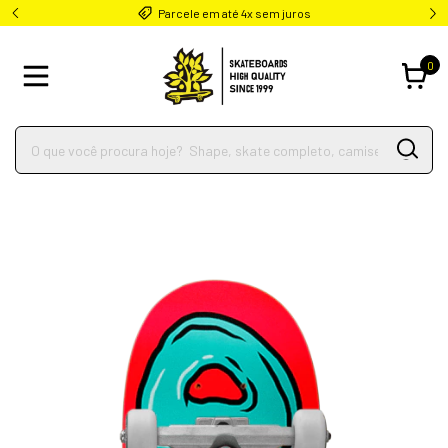
Parcele em até 4x sem juros
0