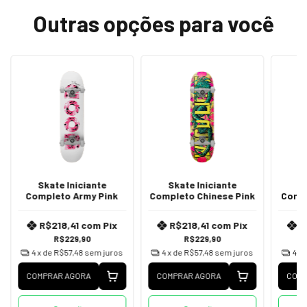
Outras opções para você
Skate Iniciante
Skate Iniciante
S
Completo Army Pink
Completo Chinese Pink
Comp
R$218,41
com
Pix
R$218,41
com
Pix
R
R$229,90
R$229,90
4
x de
R$57,48
sem juros
4
x de
R$57,48
sem juros
4
x 
COMPRAR AGORA
COMPRAR AGORA
COMP