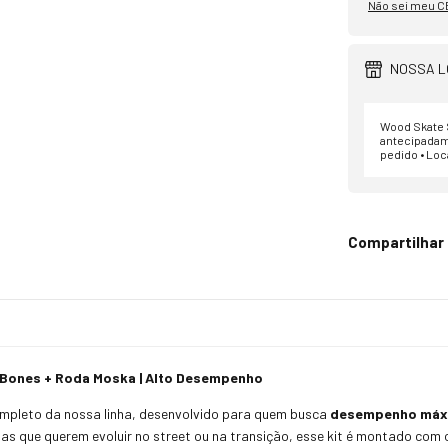
Não sei meu C
NOSSA L
Wood Skate S
antecipadam
pedido • Loc
Compartilhar
d Bones + Roda Moska | Alto Desempenho
mpleto da nossa linha, desenvolvido para quem busca
desempenho máxim
etas que querem evoluir no street ou na transição, esse kit é montado com