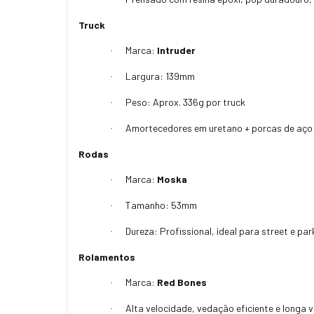
Truck
Marca:
Intruder
·
Largura: 139mm
·
Peso: Aprox. 336g por truck
·
Amortecedores em uretano + porcas de aço
·
Rodas
Marca:
Moska
·
Tamanho: 53mm
·
Dureza: Profissional, ideal para street e par
·
Rolamentos
Marca:
Red Bones
·
Alta velocidade, vedação eficiente e longa vi
·