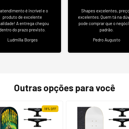
 atendimento é incrível e o
Shapes excelentes, preç
produto de excelente
excelentes. Quem tá na dú
alidade! A entrega chegou
pode comprar que o negóci
dentro do prazo previsto.
padrão.
Ludmilla Borges
Pedro Augusto
Outras opções para você
19
%
OFF