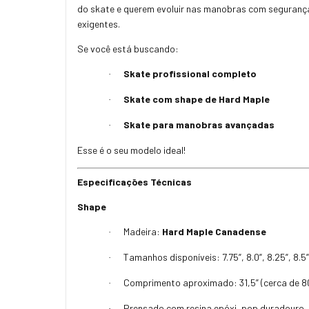
do skate e querem evoluir nas manobras com seguranç
exigentes.
Se você está buscando:
Skate profissional completo
·
Skate com shape de Hard Maple
·
Skate para manobras avançadas
·
Esse é o seu modelo ideal!
Especificações Técnicas
Shape
Madeira:
Hard Maple Canadense
·
Tamanhos disponíveis: 7.75”, 8.0”, 8.25”, 8.5”
·
Comprimento aproximado: 31,5” (cerca de 8
·
Prensado com resina epóxi, pop duradouro,
·