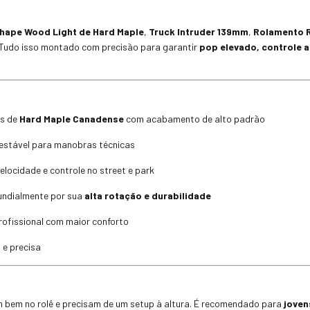
hape Wood Light de Hard Maple
,
Truck Intruder 139mm
,
Rolamento 
 Tudo isso montado com precisão para garantir
pop elevado, controle a
as de
Hard Maple Canadense
com acabamento de alto padrão
e estável para manobras técnicas
elocidade e controle no street e park
undialmente por sua
alta rotação e durabilidade
rofissional com maior conforto
 e precisa
 bem no rolê e precisam de um setup à altura. É recomendado para
joven