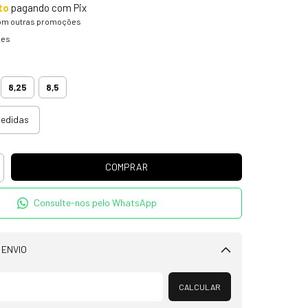
to
pagando com Pix
om outras promoções
hes
5
8,25
8,5
medidas
Consulte-nos pelo WhatsApp
 ENVIO
Alterar CEP
CALCULAR