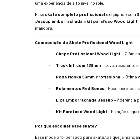
uma experiência de alto nível no rolê.
Esse
skate completo profissional
é equipado com
S
Jessup emborrachada
e
kit parafuso Wood Light
.
manobra.
Composição do Skate Profissional Wood Light
Shape Profissional Wood Light
– 7 lâmin
·
Truck Intruder 139mm
– Leve, resistente 
·
Roda Moska 53mm Profissional
– Ótima v
·
Rolamentos Red Bones
– Reconhecidos m
·
Lixa Emborrachada Jessup
– Aderência p
·
Kit Parafuso Wood Light
– Fixação segura
·
Por que escolher esse skate?
Esse modelo foi pensado para skatistas que já mandam