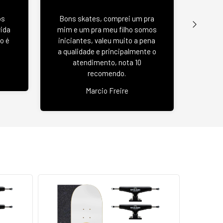
Wood 
os
Bons skates, comprei um pra
u
vida
mim e um pra meu filho somos
negat
o é
iniciantes, valeu muito a pena
se
a qualidade e principalmente o
atendimento, nota 10
recomendo.
Jas
Marcio Freire