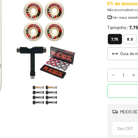
5% de descon
Não acumulável c
Ver mais detal
Tamanho:
7,7
7,75
8.0
Guia de 
MEIOS DE