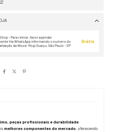
EP
OJA
hop - Para retirar, favor agendar
Grátis
ente Via WhatsApp informando o numero do
alização da Wood: Mogi Guaçu, São Paulo - SP
o, peças profissionais e durabilidade
 os
melhores componentes do mercado
, oferecendo