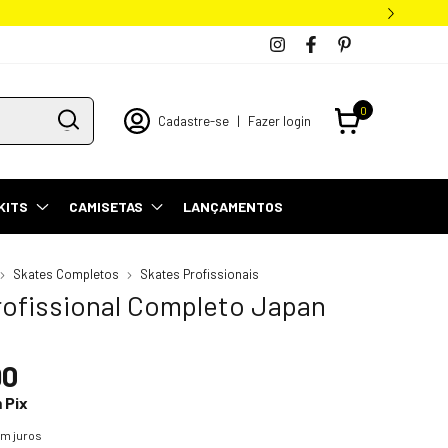
0
Cadastre-se
|
Fazer login
KITS
CAMISETAS
LANÇAMENTOS
Skates Completos
Skates Profissionais
rofissional Completo Japan
90
m
Pix
m juros