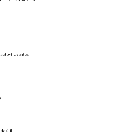
 auto-travantes
k
da útil