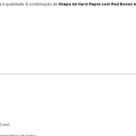
a e qualidade. A combinação de
Shape de Hard Maple com Red Bones 
0 cm)
 resistência máxima