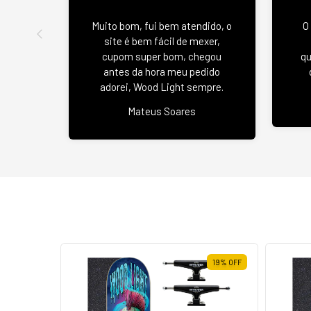
Muito bom, fui bem atendido, o
O
site é bem fácil de mexer,
cupom super bom, chegou
qu
antes da hora meu pedido
adorei, Wood Light sempre.
Mateus Soares
19
%
OFF