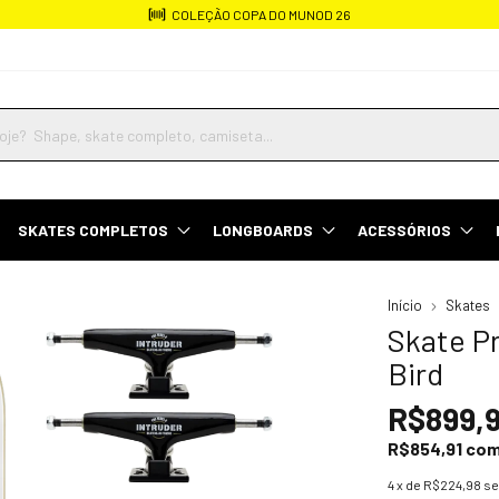
Frete rápido para todo o Brasil
SKATES COMPLETOS
LONGBOARDS
ACESSÓRIOS
Início
Skates
Skate P
Bird
R$899,
R$854,91
co
4
x de
R$224,98
se