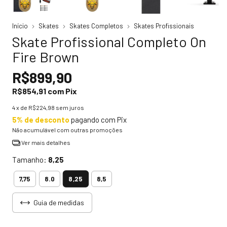
Início
Skates
Skates Completos
Skates Profissionais
Skate Profissional Completo On
Fire Brown
R$899,90
R$854,91
com
Pix
4
x de
R$224,98
sem juros
5% de desconto
pagando com Pix
Não acumulável com outras promoções
Ver mais detalhes
Tamanho:
8,25
8,25
7,75
8.0
8,5
Guia de medidas