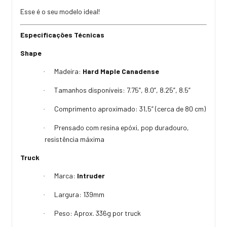
Esse é o seu modelo ideal!
Especificações Técnicas
Shape
Madeira:
Hard Maple Canadense
·
Tamanhos disponíveis: 7.75”, 8.0”, 8.25”, 8.5”
·
Comprimento aproximado: 31,5” (cerca de 80 cm)
·
Prensado com resina epóxi, pop duradouro,
·
resistência máxima
Truck
Marca:
Intruder
·
Largura: 139mm
·
Peso: Aprox. 336g por truck
·