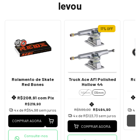
levou
17
%
OFF
Rolamento de Skate
Truck Ace Af1 Polished
Rol
Red Bones
Hollow 44
149mm
139mm
R$208,91
com
Pix
R
R$219,90
R$599,00
R$494,90
4
x de
R$54,98
sem juros
4
x 
4
x de
R$123,73
sem juros
COMPRAR AGORA
COMPRAR AGORA
Consulte-nos