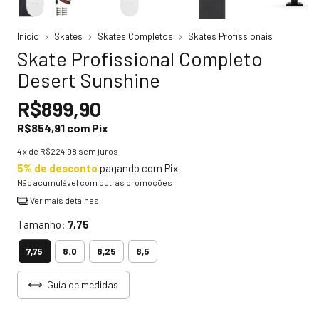
Início
Skates
Skates Completos
Skates Profissionais
Skate Profissional Completo
Desert Sunshine
R$899,90
R$854,91
com
Pix
4
x de
R$224,98
sem juros
5% de desconto
pagando com Pix
Não acumulável com outras promoções
Ver mais detalhes
Tamanho:
7,75
7,75
8.0
8,25
8,5
Guia de medidas