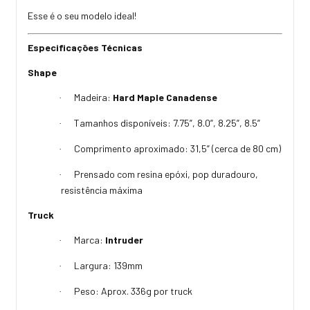
Esse é o seu modelo ideal!
Especificações Técnicas
Shape
Madeira:
Hard Maple Canadense
·
Tamanhos disponíveis: 7.75”, 8.0”, 8.25”, 8.5”
·
Comprimento aproximado: 31,5” (cerca de 80 cm)
·
Prensado com resina epóxi, pop duradouro,
·
resistência máxima
Truck
Marca:
Intruder
·
Largura: 139mm
·
Peso: Aprox. 336g por truck
·