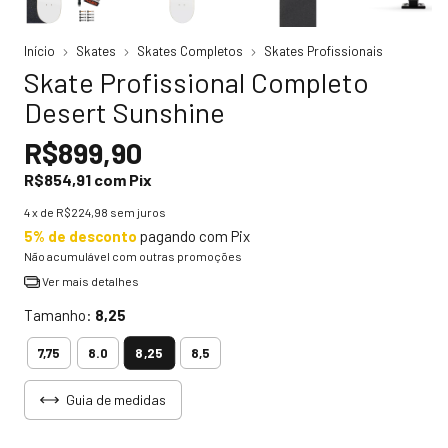
Início
Skates
Skates Completos
Skates Profissionais
Skate Profissional Completo
Desert Sunshine
R$899,90
R$854,91
com
Pix
4
x de
R$224,98
sem juros
5% de desconto
pagando com Pix
Não acumulável com outras promoções
Ver mais detalhes
Tamanho:
8,25
8,25
7,75
8.0
8,5
Guia de medidas