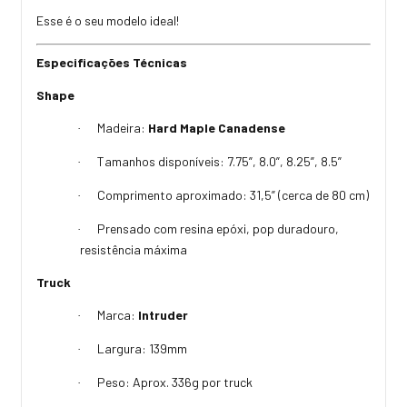
Esse é o seu modelo ideal!
Especificações Técnicas
Shape
Madeira:
Hard Maple Canadense
·
Tamanhos disponíveis: 7.75”, 8.0”, 8.25”, 8.5”
·
Comprimento aproximado: 31,5” (cerca de 80 cm)
·
Prensado com resina epóxi, pop duradouro,
·
resistência máxima
Truck
Marca:
Intruder
·
Largura: 139mm
·
Peso: Aprox. 336g por truck
·