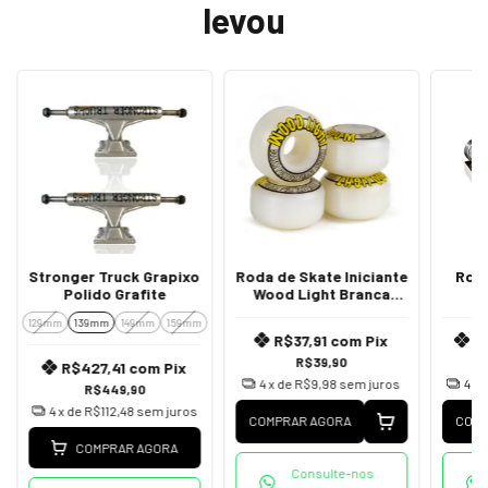
levou
Stronger Truck Grapixo
Roda de Skate Iniciante
Rol
Polido Grafite
Wood Light Branca
53mm
129mm
139mm
149mm
159mm
R$37,91
com
Pix
R
R$39,90
R$427,41
com
Pix
4
x de
R$9,98
sem juros
4
x 
R$449,90
4
x de
R$112,48
sem juros
COMPRAR AGORA
COMP
COMPRAR AGORA
Consulte-nos