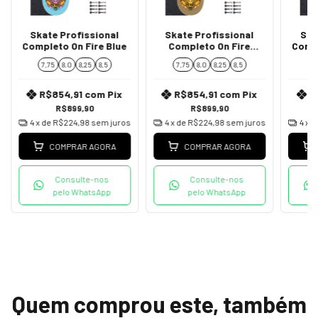
Skate Profissional
Skate Profissional
Ska
Completo On Fire Blue
Completo On Fire
Compl
Brown
7,75
8.0
8,25
8,5
7,75
8.0
8,25
8,5
7
R$854,91
com
Pix
R$854,91
com
Pix
R
R$899,90
R$899,90
4
x de
R$224,98
sem juros
4
x de
R$224,98
sem juros
4
x 
COMPRAR AGORA
COMPRAR AGORA
Consulte-nos
Consulte-nos
pelo WhatsApp
pelo WhatsApp
Quem comprou este, também