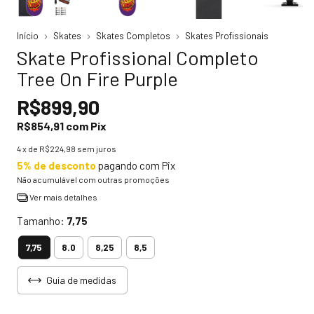
Início
Skates
Skates Completos
Skates Profissionais
Skate Profissional Completo
Tree On Fire Purple
R$899,90
R$854,91
com
Pix
4
x de
R$224,98
sem juros
5% de desconto
pagando com Pix
Não acumulável com outras promoções
Ver mais detalhes
Tamanho:
7,75
7,75
8.0
8,25
8,5
Guia de medidas