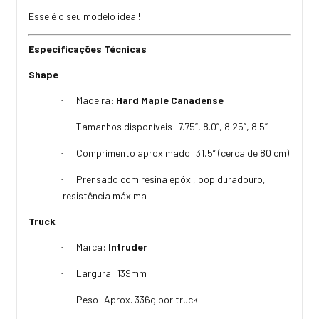
Esse é o seu modelo ideal!
Especificações Técnicas
Shape
Madeira:
Hard Maple Canadense
·
Tamanhos disponíveis: 7.75”, 8.0”, 8.25”, 8.5”
·
Comprimento aproximado: 31,5” (cerca de 80 cm)
·
Prensado com resina epóxi, pop duradouro,
·
resistência máxima
Truck
Marca:
Intruder
·
Largura: 139mm
·
Peso: Aprox. 336g por truck
·