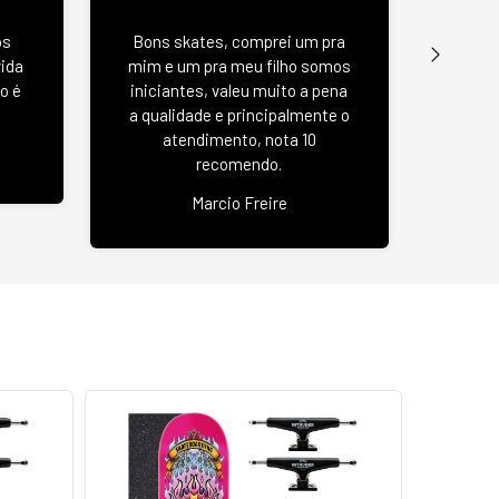
Wood 
os
Bons skates, comprei um pra
u
vida
mim e um pra meu filho somos
negat
o é
iniciantes, valeu muito a pena
se
a qualidade e principalmente o
atendimento, nota 10
recomendo.
Jas
Marcio Freire