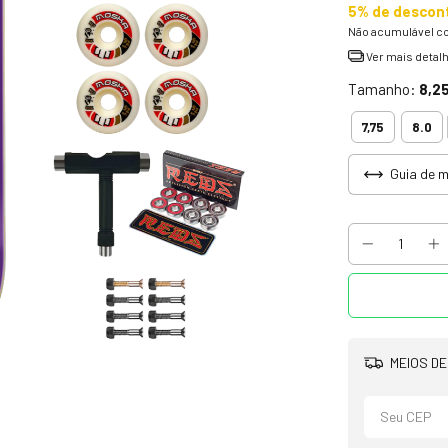
5% de descon
Não acumulável c
Ver mais detal
Tamanho:
8,2
7,75
8.0
Guia de 
MEIOS DE