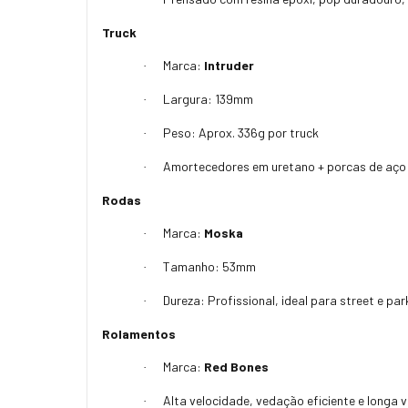
Truck
Marca:
Intruder
·
Largura: 139mm
·
Peso: Aprox. 336g por truck
·
Amortecedores em uretano + porcas de aço
·
Rodas
Marca:
Moska
·
Tamanho: 53mm
·
Dureza: Profissional, ideal para street e par
·
Rolamentos
Marca:
Red Bones
·
Alta velocidade, vedação eficiente e longa vi
·