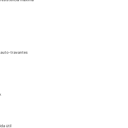
 auto-travantes
k
da útil