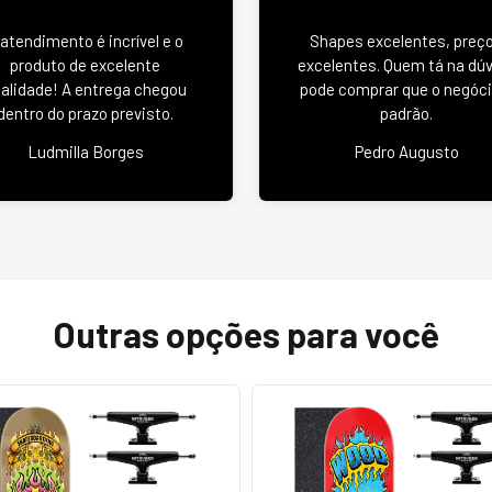
 atendimento é incrível e o
Shapes excelentes, preç
produto de excelente
excelentes. Quem tá na dú
alidade! A entrega chegou
pode comprar que o negóci
dentro do prazo previsto.
padrão.
Ludmilla Borges
Pedro Augusto
Outras opções para você