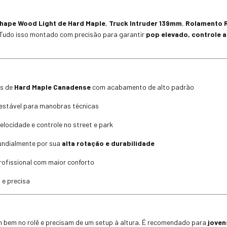
hape Wood Light de Hard Maple
,
Truck Intruder 139mm
,
Rolamento 
 Tudo isso montado com precisão para garantir
pop elevado, controle a
as de
Hard Maple Canadense
com acabamento de alto padrão
e estável para manobras técnicas
elocidade e controle no street e park
undialmente por sua
alta rotação e durabilidade
rofissional com maior conforto
 e precisa
 bem no rolê e precisam de um setup à altura. É recomendado para
joven