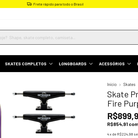
Parcele em até 4x sem juros
SKATES COMPLETOS
LONGBOARDS
ACESSÓRIOS
Início
Skates
Skate P
Fire Pur
R$899,
R$854,91
co
4
x de
R$224,98
se