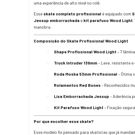
uma experiência de alto nível no rolê.
Esse
skate completo profissional
é equipado com
S
Jessup emborrachada
e
kit parafuso Wood Light
.
manobra.
Composição do Skate Profissional Wood Light
Shape Profissional Wood Light
– 7 lâmin
·
Truck Intruder 139mm
– Leve, resistente 
·
Roda Moska 53mm Profissional
– Ótima v
·
Rolamentos Red Bones
– Reconhecidos m
·
Lixa Emborrachada Jessup
– Aderência p
·
Kit Parafuso Wood Light
– Fixação segura
·
Por que escolher esse skate?
Esse modelo foi pensado para skatistas que já mandam