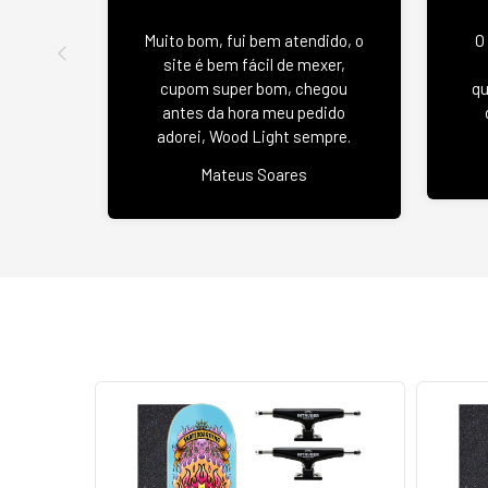
Muito bom, fui bem atendido, o
O
site é bem fácil de mexer,
cupom super bom, chegou
qu
antes da hora meu pedido
adorei, Wood Light sempre.
Mateus Soares
10
%
OFF