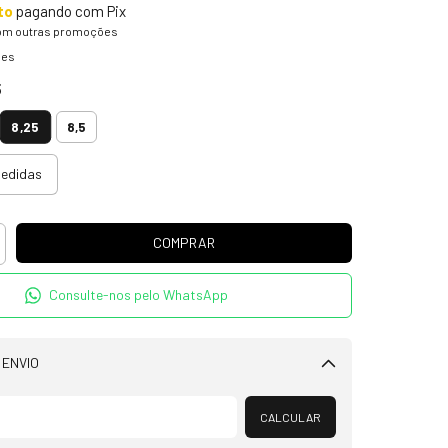
to
pagando com Pix
om outras promoções
hes
5
8,25
8,5
medidas
Consulte-nos pelo WhatsApp
 ENVIO
Alterar CEP
CALCULAR