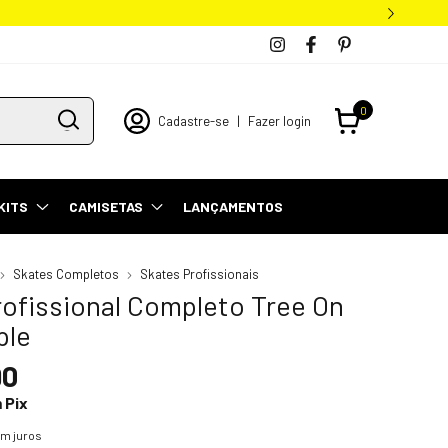
0
Cadastre-se
|
Fazer login
KITS
CAMISETAS
LANÇAMENTOS
Skates Completos
Skates Profissionais
rofissional Completo Tree On
ple
90
m
Pix
m juros