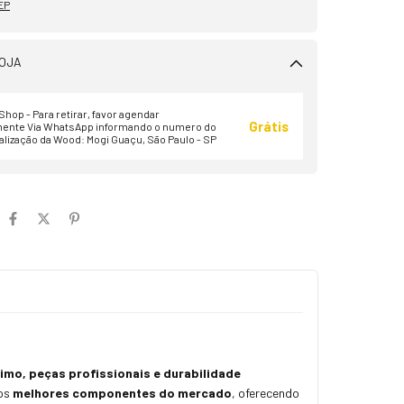
EP
OJA
hop - Para retirar, favor agendar
Grátis
ente Via WhatsApp informando o numero do
alização da Wood: Mogi Guaçu, São Paulo - SP
o, peças profissionais e durabilidade
 os
melhores componentes do mercado
, oferecendo