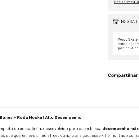
Não sei meu C
NOSSA L
Wood Skate S
antecipadam
pedido • Loc
Compartilhar
d Bones + Roda Moska | Alto Desempenho
mpleto da nossa linha, desenvolvido para quem busca
desempenho máxim
etas que querem evoluir no street ou na transição, esse kit é montado com