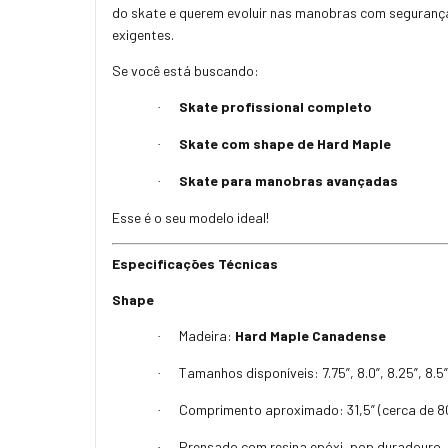
do skate e querem evoluir nas manobras com seguranç
exigentes.
Se você está buscando:
Skate profissional completo
·
Skate com shape de Hard Maple
·
Skate para manobras avançadas
·
Esse é o seu modelo ideal!
Especificações Técnicas
Shape
Madeira:
Hard Maple Canadense
·
Tamanhos disponíveis: 7.75”, 8.0”, 8.25”, 8.5”
·
Comprimento aproximado: 31,5” (cerca de 8
·
Prensado com resina epóxi, pop duradouro,
·