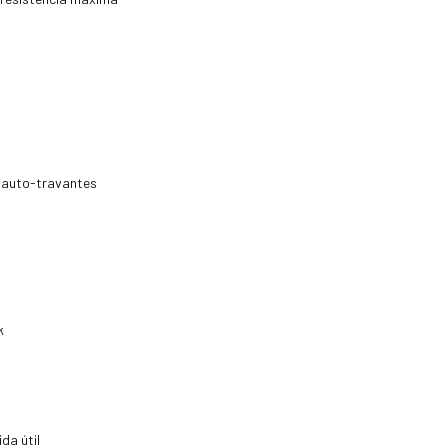
 auto-travantes
k
da útil