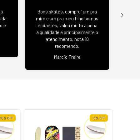
Wood 
os
Bons skates, comprei um pra
u
vida
mim e um pra meu filho somos
negat
o é
iniciantes, valeu muito a pena
se
a qualidade e principalmente o
atendimento, nota 10
recomendo.
Jas
Marcio Freire
10
%
OFF
10
%
OFF