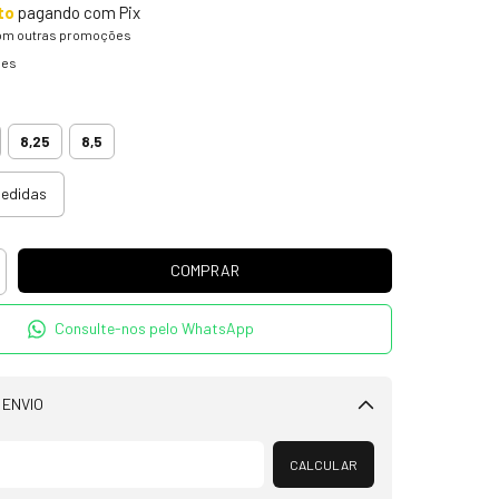
to
pagando com Pix
om outras promoções
hes
5
8,25
8,5
medidas
Consulte-nos pelo WhatsApp
 ENVIO
Alterar CEP
CALCULAR