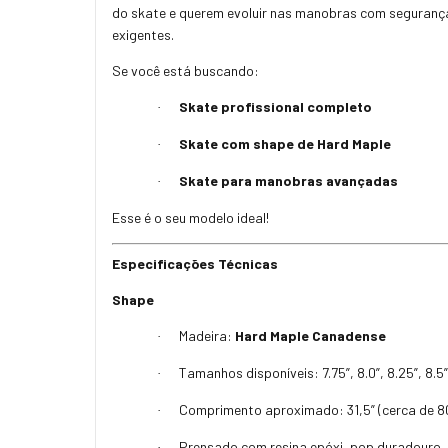
do skate e querem evoluir nas manobras com seguranç
exigentes.
Se você está buscando:
Skate profissional completo
·
Skate com shape de Hard Maple
·
Skate para manobras avançadas
·
Esse é o seu modelo ideal!
Especificações Técnicas
Shape
Madeira:
Hard Maple Canadense
·
Tamanhos disponíveis: 7.75”, 8.0”, 8.25”, 8.5”
·
Comprimento aproximado: 31,5” (cerca de 8
·
Prensado com resina epóxi, pop duradouro,
·