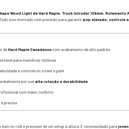
hape Wood Light de Hard Maple
,
Truck Intruder 139mm
,
Rolamento 
 Tudo isso montado com precisão para garantir
pop elevado, controle a
as de
Hard Maple Canadense
com acabamento de alto padrão
e estável para manobras técnicas
elocidade e controle no street e park
undialmente por sua
alta rotação e durabilidade
rofissional com maior conforto
 e precisa
 bem no rolê e precisam de um setup à altura. É recomendado para
joven