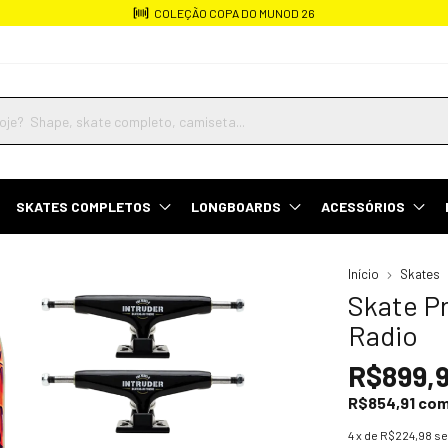
Frete rápido para todo o Brasil
SKATES COMPLETOS
LONGBOARDS
ACESSÓRIOS
Início
Skates
Skate P
Radio
R$899,
R$854,91
co
4
x de
R$224,98
se