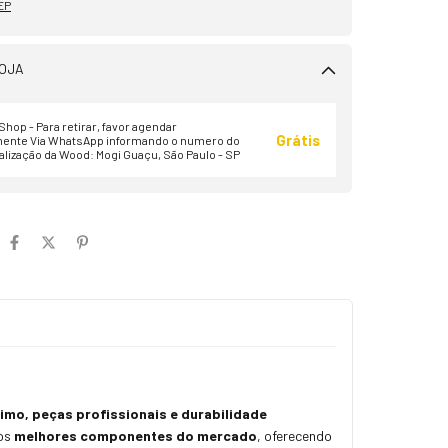
EP
OJA
hop - Para retirar, favor agendar
Grátis
ente Via WhatsApp informando o numero do
alização da Wood: Mogi Guaçu, São Paulo - SP
o, peças profissionais e durabilidade
 os
melhores componentes do mercado
, oferecendo