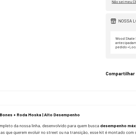
Não sei meu C
NOSSA L
Wood Skate S
antecipadam
pedido • Loc
Compartilhar
d Bones + Roda Moska | Alto Desempenho
mpleto da nossa linha, desenvolvido para quem busca
desempenho máxim
etas que querem evoluir no street ou na transição, esse kit é montado com