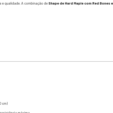
a e qualidade. A combinação de
Shape de Hard Maple com Red Bones 
0 cm)
 resistência máxima