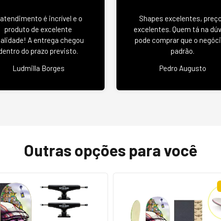
 atendimento é incrível e o
Shapes excelentes, preç
produto de excelente
excelentes. Quem tá na dú
alidade! A entrega chegou
pode comprar que o negóci
dentro do prazo previsto.
padrão.
Ludmilla Borges
Pedro Augusto
Outras opções para você