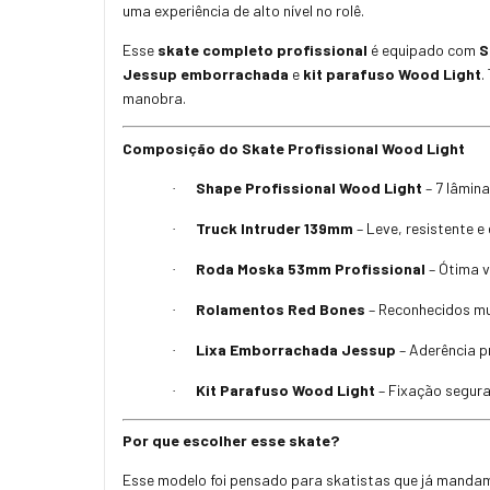
uma experiência de alto nível no rolê.
Esse
skate completo profissional
é equipado com
S
Jessup emborrachada
e
kit parafuso Wood Light
.
manobra.
Composição do Skate Profissional Wood Light
Shape Profissional Wood Light
– 7 lâmin
·
Truck Intruder 139mm
– Leve, resistente 
·
Roda Moska 53mm Profissional
– Ótima v
·
Rolamentos Red Bones
– Reconhecidos m
·
Lixa Emborrachada Jessup
– Aderência p
·
Kit Parafuso Wood Light
– Fixação segura
·
Por que escolher esse skate?
Esse modelo foi pensado para skatistas que já mandam