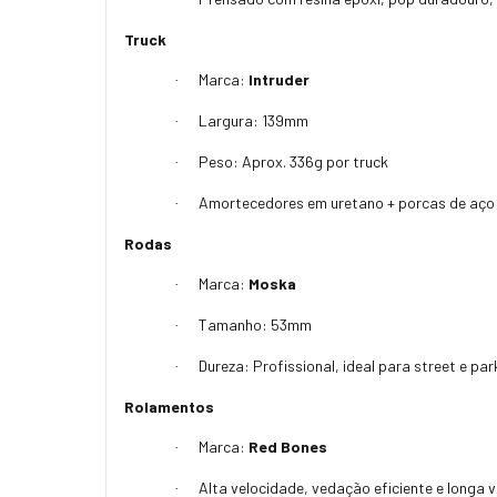
Truck
Marca:
Intruder
·
Largura: 139mm
·
Peso: Aprox. 336g por truck
·
Amortecedores em uretano + porcas de aço
·
Rodas
Marca:
Moska
·
Tamanho: 53mm
·
Dureza: Profissional, ideal para street e par
·
Rolamentos
Marca:
Red Bones
·
Alta velocidade, vedação eficiente e longa vi
·