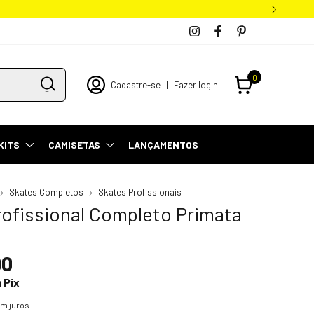
0
Cadastre-se
|
Fazer login
KITS
CAMISETAS
LANÇAMENTOS
Skates Completos
Skates Profissionais
rofissional Completo Primata
90
m
Pix
m juros