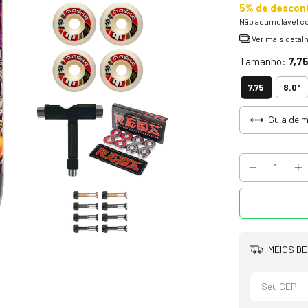
5% de descon
Não acumulável c
Ver mais detal
Tamanho:
7,7
7,75
8.0"
Guia de 
MEIOS DE