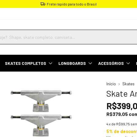
Frete rápido para todo o Brasil
SKATES COMPLETOS
LONGBOARDS
ACESSÓRIOS
Início
Skates
Skate A
R$399,
R$379,05
co
4
x de
R$99,75
sem
5% de descon