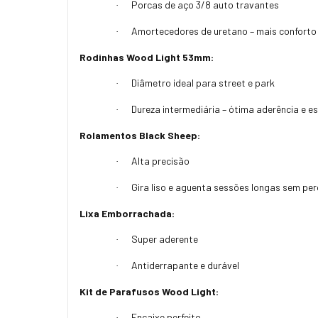
Porcas de aço 3/8 auto travantes
·
Amortecedores de uretano – mais conforto 
·
Rodinhas Wood Light 53mm:
Diâmetro ideal para street e park
·
Dureza intermediária – ótima aderência e e
·
Rolamentos Black Sheep:
Alta precisão
·
Gira liso e aguenta sessões longas sem pe
·
Lixa Emborrachada:
Super aderente
·
Antiderrapante e durável
·
Kit de Parafusos Wood Light:
Encaixe perfeito
·