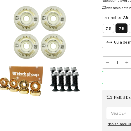
Não acumulável c
Ver mais detal
Tamanho:
7.5
7.5
7.3
Guia de 
MEIOS DE
Não sei meu C