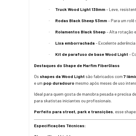
Truck Wood Light 139mm
– Leve, resisten
·
Rodas Black Sheep 53mm
– Para um rolê 
·
Rolamentos Black Sheep
– Alta rotação e
·
Lixa emborrachada
– Excelente aderência
·
Kit de parafuso de base Wood Light
– Co
·
Destaques do Shape de Marfim FiberGlass
Os
shapes da Wood Light
são fabricados com
7 lâm
e um
pop duradouro
mesmo após meses de uso inten
Ideal para quem gosta de manobra pesada e precisa de 
para skatistas iniciantes ou profissionais.
Perfeito para street, park e transições
, esse shape
Especificações Técnicas: