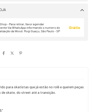
OJA
hop - Para retirar, favor agendar
Grátis
ente Via WhatsApp informando o numero do
alização da Wood: Mogi Guaçu, São Paulo - SP
ido para skatistas que já estão no rolê e querem peças
s de skate, do street até a transição.
.5"