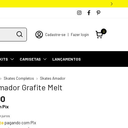
0
Cadastre-se
|
Fazer login
KITS
CAMISETAS
LANÇAMENTOS
Skates Completos
Skates Amador
mador Grafite Melt
00
m
Pix
 juros
to
pagando com Pix