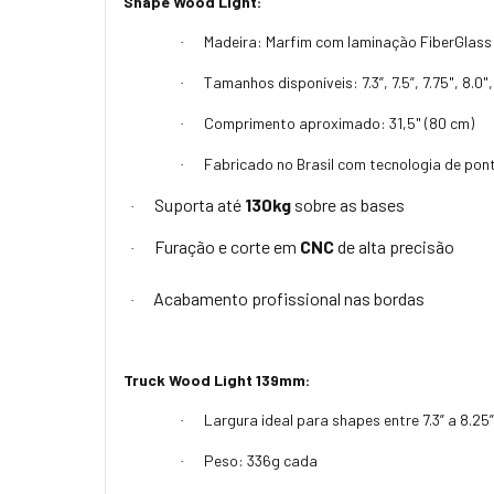
Shape Wood Light:
Madeira: Marfim com laminação FiberGlass
·
Tamanhos disponíveis: 7.3”, 7.5”, 7.75", 8.0",
·
Comprimento aproximado: 31,5" (80 cm)
·
Fabricado no Brasil com tecnologia de pon
·
Suporta até
130kg
sobre as bases
·
Furação e corte em
CNC
de alta precisão
·
Acabamento profissional nas bordas
·
Truck Wood Light 139mm:
Largura ideal para shapes entre 7.3” a 8.25”
·
Peso: 336g cada
·