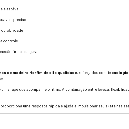
te e estável
suave e preciso
 durabilidade
 e controle
nexão firme e segura
inas de madeira Marfim de alta qualidade
, reforçados com
tecnologia
so.
um shape que acompanhe o ritmo. A combinação entre leveza, flexibilidad
 proporciona uma resposta rápida e ajuda a impulsionar seu skate nas se