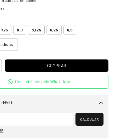
om outras promoções
hes
7,75
8.0
8,125
8,25
8,5
medidas
Consulte-nos pelo WhatsApp
 ENVIO
Alterar CEP
CALCULAR
EP