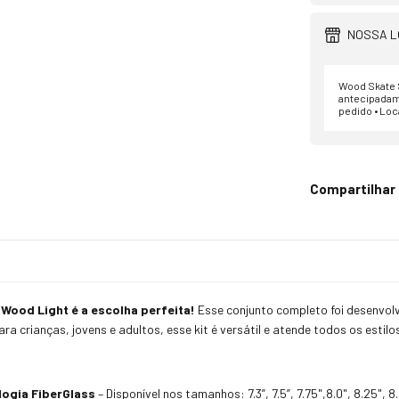
NOSSA L
Wood Skate S
antecipadam
pedido • Loc
Compartilhar
Wood Light é a escolha perfeita!
Esse conjunto completo foi desenvolv
a crianças, jovens e adultos, esse kit é versátil e atende todos os estilo
ogia FiberGlass
– Disponível nos tamanhos: 7.3”, 7.5”, 7.75",8.0", 8.25", 8