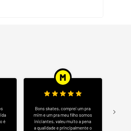
Wood 
os
Bons skates, comprei um pra
u
vida
mim e um pra meu filho somos
negat
o é
iniciantes, valeu muito a pena
se
a qualidade e principalmente o