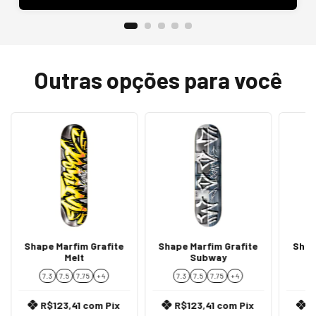
Outras opções para você
Shape Marfim Grafite
Shape Marfim Grafite
Shap
Melt
Subway
7.3
7.5
7.75
+ 4
7.3
7.5
7.75
+ 4
7
R$123,41
com
Pix
R$123,41
com
Pix
R