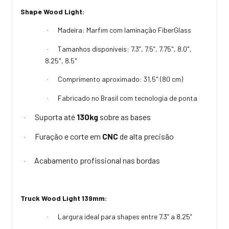
Shape Wood Light:
Madeira: Marfim com laminação FiberGlass
·
Tamanhos disponíveis: 7.3”, 7.5”, 7.75", 8.0",
·
8.25", 8.5"
Comprimento aproximado: 31,5" (80 cm)
·
Fabricado no Brasil com tecnologia de ponta
·
Suporta até
130kg
sobre as bases
·
Furação e corte em
CNC
de alta precisão
·
Acabamento profissional nas bordas
·
Truck Wood Light 139mm:
Largura ideal para shapes entre 7.3” a 8.25”
·