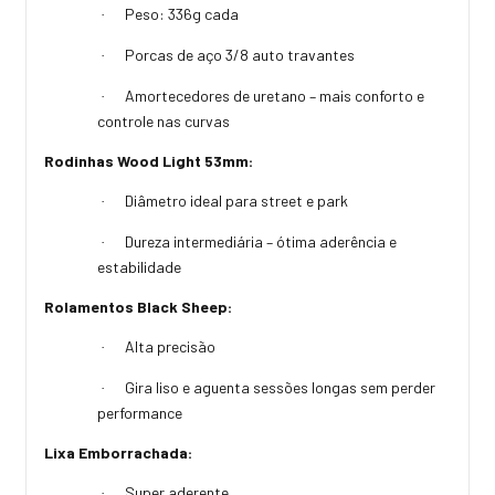
Peso: 336g cada
·
Porcas de aço 3/8 auto travantes
·
Amortecedores de uretano – mais conforto e
·
controle nas curvas
Rodinhas Wood Light 53mm:
Diâmetro ideal para street e park
·
Dureza intermediária – ótima aderência e
·
estabilidade
Rolamentos Black Sheep:
Alta precisão
·
Gira liso e aguenta sessões longas sem perder
·
performance
Lixa Emborrachada:
Super aderente
·