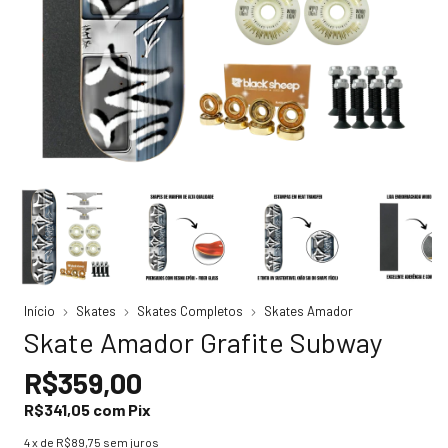
Início
Skates
Skates Completos
Skates Amador
Skate Amador Grafite Subway
R$359,00
R$341,05
com
Pix
4
x de
R$89,75
sem juros