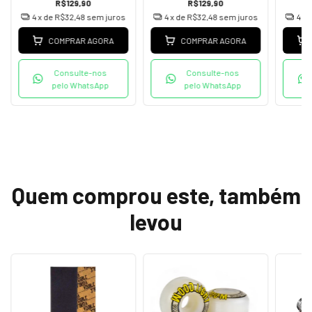
R$129,90
R$129,90
4
x de
R$32,48
sem juros
4
x de
R$32,48
sem juros
4
x 
COMPRAR AGORA
COMPRAR AGORA
Consulte-nos
Consulte-nos
pelo WhatsApp
pelo WhatsApp
Quem comprou este, também
levou