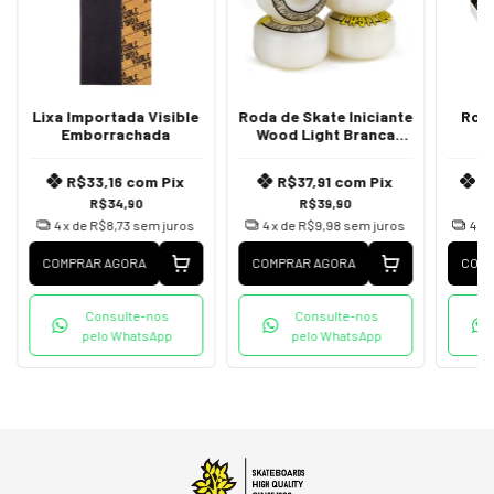
Lixa Importada Visible
Roda de Skate Iniciante
Rol
Emborrachada
Wood Light Branca
53mm
R$33,16
com
Pix
R$37,91
com
Pix
R
R$34,90
R$39,90
4
x de
R$8,73
sem juros
4
x de
R$9,98
sem juros
4
x 
COMPRAR AGORA
COMPRAR AGORA
COMP
Consulte-nos
Consulte-nos
pelo WhatsApp
pelo WhatsApp