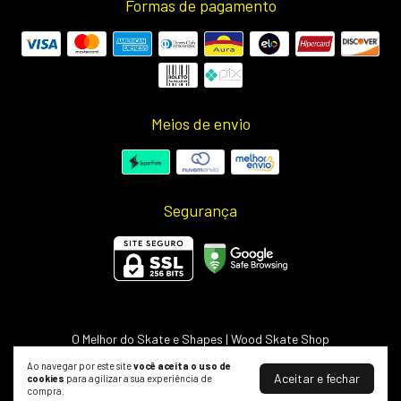
Formas de pagamento
Meios de envio
Segurança
O Melhor do Skate e Shapes | Wood Skate Shop
©2026. Wood Light - 50703498000127. Todos os direitos reservados.
Ao navegar por este site
você aceita o uso de
Aceitar e fechar
cookies
para agilizar a sua experiência de
compra.