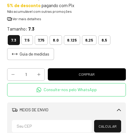
5% de desconto
pagando com Pix
Não acumulável com outras promoções
Ver mais detalhes
Tamanho:
7.3
7.3
7.5
7,75
8.0
8.125
8,25
8,5
Guia de medidas
Consulte-nos pelo WhatsApp
MEIOS DE ENVIO
Alterar CEP
CALCULAR