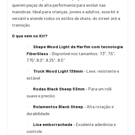
querem peças de alta performance para evoluir nas
manobras. Ideal para crianças, jovens e adultos, esse kit é
versátil e atende todos os estilos de skate, do street até a
transição.
O que vem no Kit?
Shape Wood Light de Marfim com tecnologia
·
FiberGlass
– Disponível nos tamanhos: 7.3”, 7.5”,
7.75",8.0", 8.25", 8.5"
Truck Wood Light 139mm
– Leve, resistente e
·
estável
Rodas Black Sheep 53mm
– Para um rolê
·
suave e preciso
Rolamentos Black Sheep
– Alta rotação e
·
durabilidade
Lixa emborrachada
– Excelente aderência e
·
controle