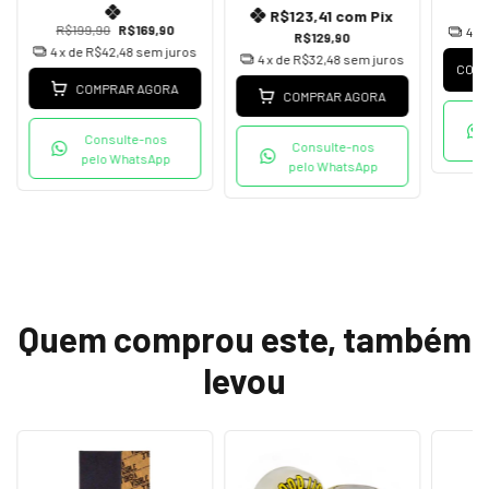
R$123,41
com
Pix
R$199,90
R$169,90
4
x 
R$129,90
4
x de
R$42,48
sem juros
4
x de
R$32,48
sem juros
COMP
COMPRAR AGORA
COMPRAR AGORA
Consulte-nos
Consulte-nos
pelo WhatsApp
pelo WhatsApp
Quem comprou este, também
levou