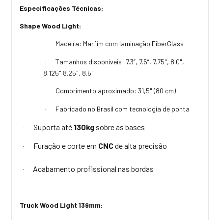
Especificações Técnicas:
Shape Wood Light:
Madeira: Marfim com laminação FiberGlass
·
Tamanhos disponíveis: 7.3”, 7.5”, 7.75", 8.0",
·
8.125" 8.25", 8.5"
Comprimento aproximado: 31,5" (80 cm)
·
Fabricado no Brasil com tecnologia de ponta
·
Suporta até
130kg
sobre as bases
·
Furação e corte em
CNC
de alta precisão
·
Acabamento profissional nas bordas
·
Truck Wood Light 139mm: