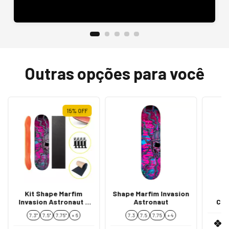
Outras opções para você
15
%
OFF
Kit Shape Marfim
Shape Marfim Invasion
S
Invasion Astronaut +
Astronaut
Com
Lixa Emborrachada +
7.3"
7.5"
7.75''
+ 6
7.3
7.5
7.75
+ 4
Parafusos de Base
R