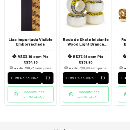
Lixa Importada Visible
Roda de Skate Iniciante
Rol
Emborrachada
Wood Light Branca
Bl
53mm
R$33,16
com
Pix
R$37,91
com
Pix
R$34,90
R$39,90
4
x de
R$8,73
sem juros
4
x de
R$9,98
sem juros
4
x
COMPRAR AGORA
COMPRAR AGORA
COMP
Consulte-nos
Consulte-nos
pelo WhatsApp
pelo WhatsApp