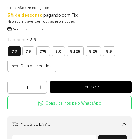
4
x de
R$99,75
sem juros
5% de desconto
pagando com Pix
Não acumulável com outras promoções
Ver mais detalhes
Tamanho:
7.3
7.3
7.5
7,75
8.0
8.125
8,25
8,5
Guia de medidas
Consulte-nos pelo WhatsApp
MEIOS DE ENVIO
Alterar CEP