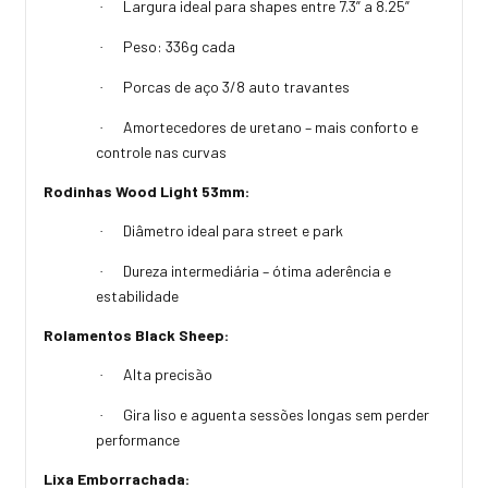
Largura ideal para shapes entre 7.3” a 8.25”
·
Peso: 336g cada
·
Porcas de aço 3/8 auto travantes
·
Amortecedores de uretano – mais conforto e
·
controle nas curvas
Rodinhas Wood Light 53mm:
Diâmetro ideal para street e park
·
Dureza intermediária – ótima aderência e
·
estabilidade
Rolamentos Black Sheep:
Alta precisão
·
Gira liso e aguenta sessões longas sem perder
·
performance
Lixa Emborrachada: