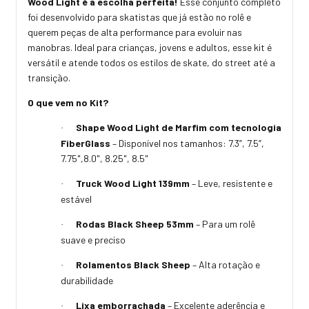
Wood Light é a escolha perfeita!
Esse conjunto completo
foi desenvolvido para skatistas que já estão no rolê e
querem peças de alta performance para evoluir nas
manobras. Ideal para crianças, jovens e adultos, esse kit é
versátil e atende todos os estilos de skate, do street até a
transição.
O que vem no Kit?
Shape Wood Light de Marfim com tecnologia
·
FiberGlass
– Disponível nos tamanhos: 7.3”, 7.5”,
7.75",8.0", 8.25", 8.5"
Truck Wood Light 139mm
– Leve, resistente e
·
estável
Rodas Black Sheep 53mm
– Para um rolê
·
suave e preciso
Rolamentos Black Sheep
– Alta rotação e
·
durabilidade
Lixa emborrachada
– Excelente aderência e
·