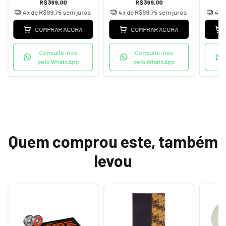
R$399,00
R$399,00
4
x de
R$99,75
sem juros
4
x de
R$99,75
sem juros
4
x 
COMPRAR AGORA
COMPRAR AGORA
Consulte-nos
Consulte-nos
pelo WhatsApp
pelo WhatsApp
Quem comprou este, também
levou