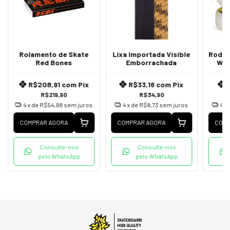
Rolamento de Skate
Lixa Importada Visible
Roda d
Red Bones
Emborrachada
Woo
R$208,91
com
Pix
R$33,16
com
Pix
R$219,90
R$34,90
4
x de
R$54,98
sem juros
4
x de
R$8,73
sem juros
4
x
COMPRAR AGORA
COMPRAR AGORA
COMP
Consulte-nos
Consulte-nos
pelo WhatsApp
pelo WhatsApp