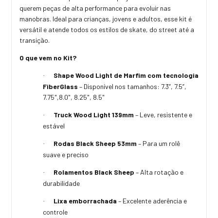
querem peças de alta performance para evoluir nas
manobras. Ideal para crianças, jovens e adultos, esse kit é
versátil e atende todos os estilos de skate, do street até a
transição.
O que vem no Kit?
Shape Wood Light de Marfim com tecnologia
·
FiberGlass
– Disponível nos tamanhos: 7.3”, 7.5”,
7.75",8.0", 8.25", 8.5"
Truck Wood Light 139mm
– Leve, resistente e
·
estável
Rodas Black Sheep 53mm
– Para um rolê
·
suave e preciso
Rolamentos Black Sheep
– Alta rotação e
·
durabilidade
Lixa emborrachada
– Excelente aderência e
·
controle