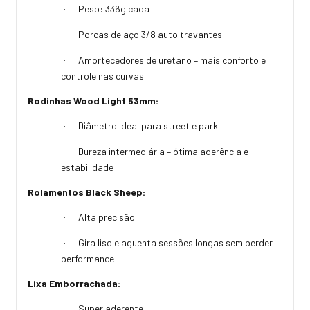
Peso: 336g cada
·
Porcas de aço 3/8 auto travantes
·
Amortecedores de uretano – mais conforto e
·
controle nas curvas
Rodinhas Wood Light 53mm:
Diâmetro ideal para street e park
·
Dureza intermediária – ótima aderência e
·
estabilidade
Rolamentos Black Sheep:
Alta precisão
·
Gira liso e aguenta sessões longas sem perder
·
performance
Lixa Emborrachada:
Super aderente
·