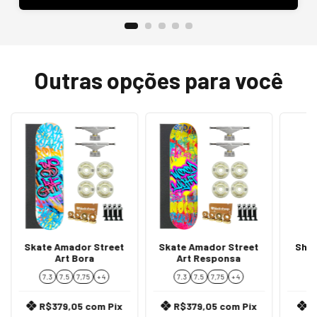
Outras opções para você
Skate Amador Street
Skate Amador Street
Shap
Art Bora
Art Responsa
7.3
7.5
7,75
+ 4
7.3
7.5
7,75
+ 4
7
R$379,05
com
Pix
R$379,05
com
Pix
R