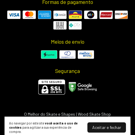
Formas de pagamento
Meios de envio
Segurança
O Melhor do Skate e Shapes | Wood Skate Shop
©2026. Wood Light - 50703498000127. Todos os direitos reservados.
Ao navegar por este site
você aceita o uso de
Aceitar e fechar
cookies
para agilizar a sua experiência de
compra.