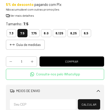
5% de desconto
pagando com Pix
Não acumulável com outras promoções
Ver mais detalhes
Tamanho:
7.5
7.5
7.3
7,75
8.0
8,125
8,25
8,5
Guia de medidas
Consulte-nos pelo WhatsApp
MEIOS DE ENVIO
Alterar CEP
CALCULAR