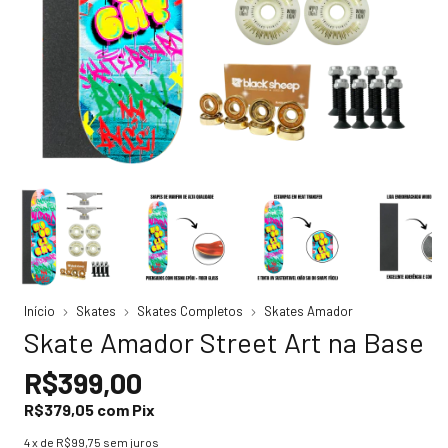
Início
Skates
Skates Completos
Skates Amador
Skate Amador Street Art na Base
R$399,00
R$379,05
com
Pix
4
x de
R$99,75
sem juros