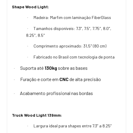
Shape Wood Light:
Madeira: Marfim com laminação FiberGlass
·
Tamanhos disponíveis: 7.3”, 7.5”, 7.75", 8.0",
·
8.25", 8.5"
Comprimento aproximado: 31,5" (80 cm)
·
Fabricado no Brasil com tecnologia de ponta
·
Suporta até
130kg
sobre as bases
·
Furação e corte em
CNC
de alta precisão
·
Acabamento profissional nas bordas
·
Truck Wood Light 139mm:
Largura ideal para shapes entre 7.3” a 8.25”
·