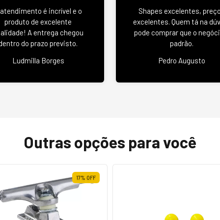
 atendimento é incrível e o
Shapes excelentes, preç
produto de excelente
excelentes. Quem tá na dú
alidade! A entrega chegou
pode comprar que o negóci
dentro do prazo previsto.
padrão.
Ludmilla Borges
Pedro Augusto
Outras opções para você
17
%
OFF