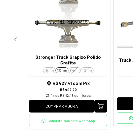
 II MID
Stronger Truck Grapixo Polido
Truck 
Grafite
129mm
139mm
149mm
159mm
x
R$427,41
com
Pix
os
R$449,90
4
x de
R$112,48
sem juros
COMPRAR AGORA
Consulte-nos pelo WhatsApp