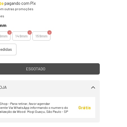
to
pagando com Pix
om outras promoções
hes
9mm
39mm
149mm
159mm
medidas
OJA
hop - Para retirar, favor agendar
Grátis
ente Via WhatsApp informando o numero do
alização da Wood: Mogi Guaçu, São Paulo - SP