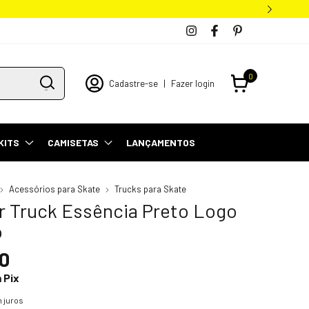
0
Cadastre-se
|
Fazer login
KITS
CAMISETAS
LANÇAMENTOS
Acessórios para Skate
Trucks para Skate
r Truck Essência Preto Logo
o
0
m
Pix
 juros