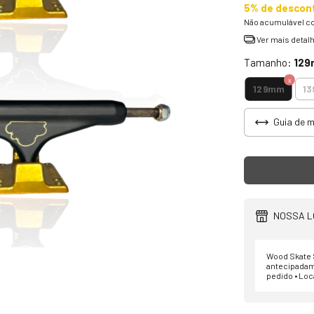
5% de descon
Não acumulável c
Ver mais detal
Tamanho:
12
129mm
1
Guia de 
NOSSA L
Wood Skate S
antecipadam
pedido • Loc