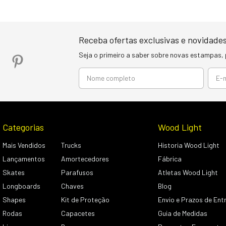
Receba ofertas exclusivas e novidades
Seja o primeiro a saber sobre novas estampas,
Categorias
Wood Light
Mais Vendidos
Trucks
Historia Wood Light
Lançamentos
Amortecedores
Fábrica
Skates
Parafusos
Atletas Wood Light
Longboards
Chaves
Blog
Shapes
Kit de Proteção
Envio e Prazos de Ent
Rodas
Capacetes
Guia de Medidas