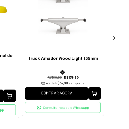
nal de
Truck 
Truck Amador Wood Light 139mm
R$169,90
R$139,90
4
x de
R$34,98
sem juros
COMPRAR AGORA
Consulte-nos pelo WhatsApp
App