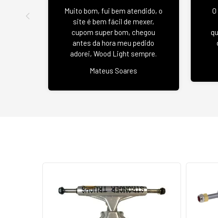
Muito bom, fui bem atendido, o
O
site é bem fácil de mexer,
cupom super bom, chegou
qu
antes da hora meu pedido
adorei, Wood Light sempre.
Mateus Soares
ESGOTADO