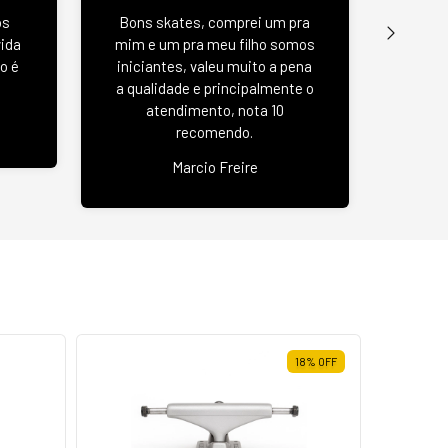
Wood 
os
Bons skates, comprei um pra
u
vida
mim e um pra meu filho somos
negat
o é
iniciantes, valeu muito a pena
se
a qualidade e principalmente o
atendimento, nota 10
recomendo.
Jas
Marcio Freire
18
%
OFF