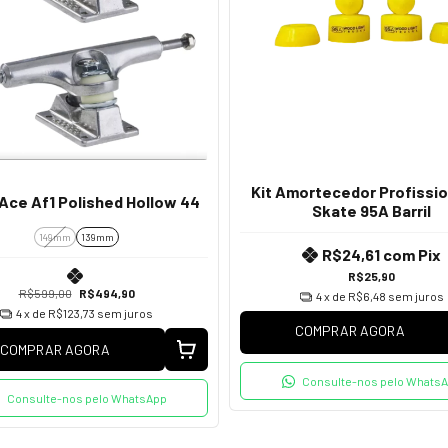
Kit Amortecedor Profissio
Ace Af1 Polished Hollow 44
Skate 95A Barril
149mm
139mm
R$24,61
com
Pix
R$25,90
R$599,00
R$494,90
4
x de
R$6,48
sem juros
4
x de
R$123,73
sem juros
COMPRAR AGORA
COMPRAR AGORA
Consulte-nos pelo Whats
Consulte-nos pelo WhatsApp