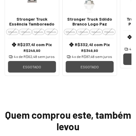
Stronger Truck
Stronger Truck Sólido
Truc
Essência Tamboreado
Branco Logo Paz
Pro
129mm
139mm
149mm
159mm
129mm
139mm
149mm
159mm
R
R$237,41
com
Pix
R$332,41
com
Pix
4
x 
R$249,90
R$349,90
4
x de
R$62,48
sem juros
4
x de
R$87,48
sem juros
ESGOTADO
ESGOTADO
Quem comprou este, também
levou