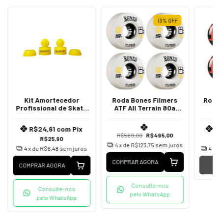
13
%
OFF
Kit Amortecedor
Roda Bones Filmers
Roda
Profissional de Skate
ATF All Terrain 80a
V
95A Barril
52mm
R$24,61
com
Pix
R
R$569,00
R$495,00
R$25,90
4
x de
R$123,75
sem juros
4
x de
R$6,48
sem juros
4
x 
COMPRAR AGORA
COMPRAR AGORA
Consulte-nos
Consulte-nos
pelo WhatsApp
pelo WhatsApp