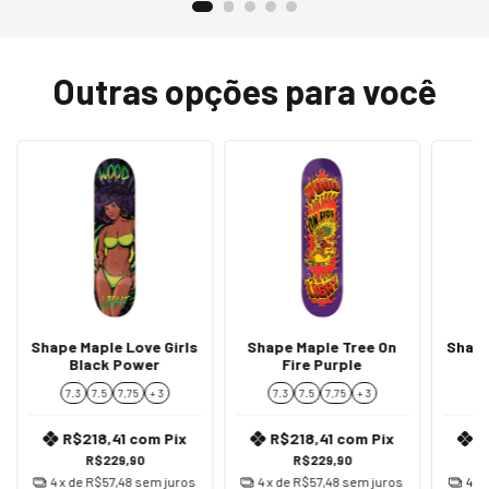
Outras opções para você
Shape Maple Love Girls
Shape Maple Tree On
Shape
Black Power
Fire Purple
7.3
7.5
7,75
+ 3
7.3
7.5
7,75
+ 3
7
R$218,41
com
Pix
R$218,41
com
Pix
R
R$229,90
R$229,90
4
x de
R$57,48
sem juros
4
x de
R$57,48
sem juros
4
x 