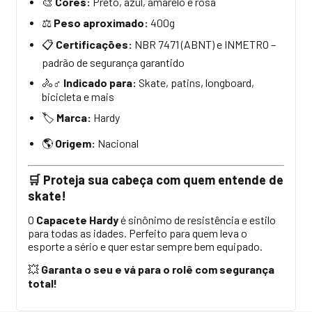
Cores:
Preto, azul, amarelo e rosa
🎨
Peso aproximado:
400g
⚖️
Certificações:
NBR 7471 (ABNT) e INMETRO –
📋
padrão de segurança garantido
Indicado para:
Skate, patins, longboard,
🚴
‍♂️
bicicleta e mais
️
Marca:
Hardy
🏷
Origem:
Nacional
🌎
Proteja sua cabeça com quem entende de
🛒
skate!
O
Capacete Hardy
é sinônimo de resistência e estilo
para todas as idades. Perfeito para quem leva o
esporte a sério e quer estar sempre bem equipado.
Garanta o seu e vá para o rolê com segurança
💥
total!