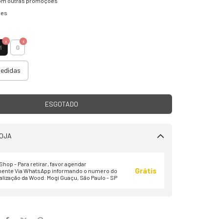
om outras promoções
hes
M
G
medidas
OJA
hop - Para retirar, favor agendar
Grátis
ente Via WhatsApp informando o numero do
alização da Wood: Mogi Guaçu, São Paulo - SP