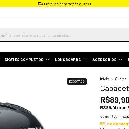
Parcele em até 4x sem juros
SKATES COMPLETOS
LONGBOARDS
ACESSÓRIOS
Início
Skates
ESGOTADO
Capacet
R$89,9
R$85,41
com
4
x de
R$22,48
sem
5% de descon