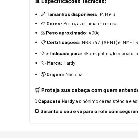
Especificações Técnicas:
📊
Tamanhos disponíveis:
P, M e G
📏
Cores:
Preto, azul, amarelo e rosa
🎨
Peso aproximado:
400g
⚖️
Certificações:
NBR 7471 (ABNT) e INMETRO
📋
Indicado para:
Skate, patins, longboard, b
🚴
‍♂️
️
Marca:
Hardy
🏷
Origem:
Nacional
🌎
Proteja sua cabeça com quem entende
🛒
O
Capacete Hardy
é sinônimo de resistência e es
Garanta o seu e vá para o rolê com seguran
💥