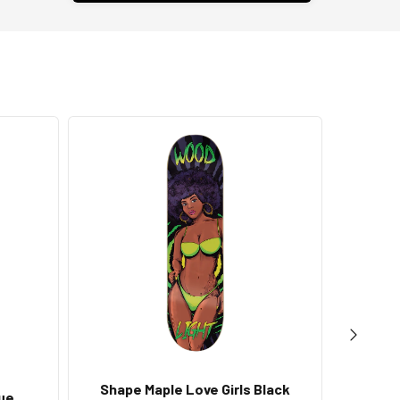
Shape Maple Love Girls Black
lue
Shape 