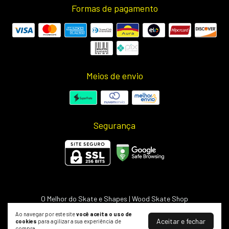
Formas de pagamento
Meios de envio
Segurança
O Melhor do Skate e Shapes | Wood Skate Shop
©2026. Wood Light - 50703498000127. Todos os direitos reservados.
Ao navegar por este site
você aceita o uso de
Aceitar e fechar
cookies
para agilizar a sua experiência de
compra.