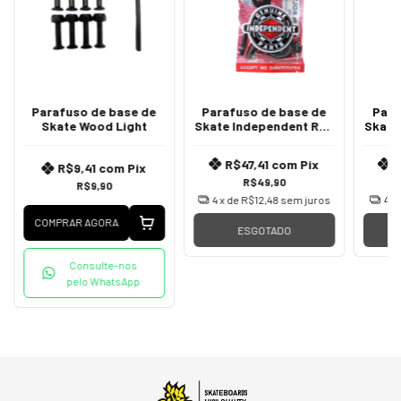
Parafuso de base de
Parafuso de base de
Para
Skate Wood Light
Skate Independent Red
Skate
Phillips
R$47,41
com
Pix
R$9,41
com
Pix
R$49,90
R$9,90
4
x de
R$12,48
sem juros
4
x
COMPRAR AGORA
ESGOTADO
Consulte-nos
pelo WhatsApp