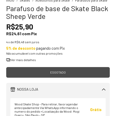
Início
Skates
Acessórios para Skate
Parafusos para Skate
Parafuso de base de Skate Black
Sheep Verde
R$25,90
R$24,61
com
Pix
4
x de
R$6,48
sem juros
5% de desconto
pagando com Pix
Não acumulável com outras promoções
Ver mais detalhes
NOSSA LOJA
Wood Skate Shop - Para retirar, favor agendar
antecipadamente Via WhatsApp informando o
Grátis
numero do pedido • Localização da Wood: Mogi
Guaçu, São Paulo - SP