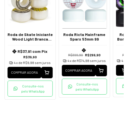
Roda de Skate Iniciante
Roda Ricta Mainframe
Roda
Wood Light Branca
Sparx 53mm 99
Bone
53mm
R$37,91
com
Pix
R$399,90
R$299,90
R$
R$39,90
4
x de
R$74,98
sem juros
4
x 
4
x de
R$9,98
sem juros
COMPRAR AGORA
COMPRAR AGORA
Consulte-nos
Consulte-nos
pelo WhatsApp
pelo WhatsApp