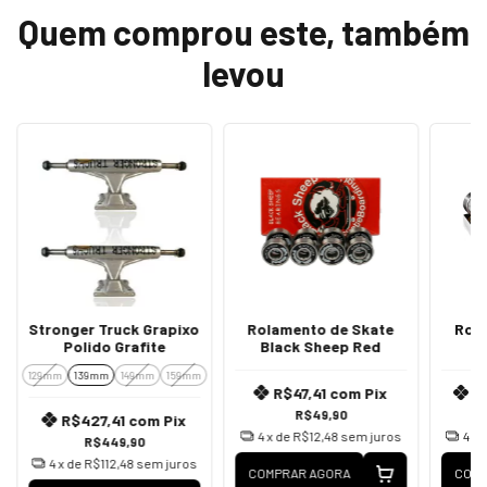
Quem comprou este, também
levou
Stronger Truck Grapixo
Rolamento de Skate
Rol
Polido Grafite
Black Sheep Red
129mm
139mm
149mm
159mm
R$47,41
com
Pix
R
R$49,90
R$427,41
com
Pix
4
x de
R$12,48
sem juros
4
x 
R$449,90
4
x de
R$112,48
sem juros
COMPRAR AGORA
COMP