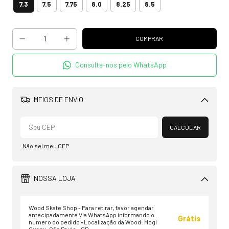
7.3
7.5
7.75
8.0
8.25
8.5
Consulte-nos pelo WhatsApp
MEIOS DE ENVIO
Alterar CEP
CALCULAR
Não sei meu CEP
NOSSA LOJA
Wood Skate Shop - Para retirar, favor agendar
antecipadamente Via WhatsApp informando o
Grátis
numero do pedido • Localização da Wood: Mogi
Guaçu, São Paulo - SP