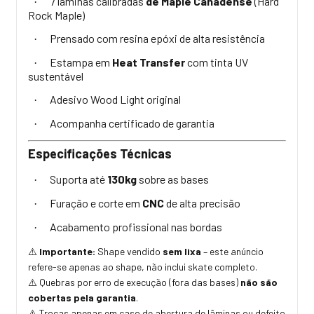
7 lâminas calibradas
de Maple Canadense
(Hard
·
Rock Maple)
Prensado com resina epóxi de alta resistência
·
Estampa em
Heat Transfer
com tinta UV
·
sustentável
Adesivo Wood Light original
·
Acompanha certificado de garantia
·
Especificações Técnicas
Suporta até
130kg
sobre as bases
·
Furação e corte em
CNC
de alta precisão
·
Acabamento profissional nas bordas
·
Importante:
Shape vendido
sem lixa
– este anúncio
⚠️
refere-se apenas ao shape, não inclui skate completo.
Quebras por erro de execução (fora das bases)
não são
⚠️
cobertas pela garantia
.
Trocas apenas em caso de abertura de lâminas ou defeito
⚠️