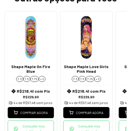
Shape Maple On Fire
Shape Maple Love Girls
Sha
Blue
Pink Head
7.3
7.5
7,75
+ 3
7.3
7.5
7,75
+ 3
7
R$218,41
com
Pix
R$218,41
com
Pix
R
R$229,90
R$229,90
4
x de
R$57,48
sem juros
4
x de
R$57,48
sem juros
4
x 
COMPRAR AGORA
COMPRAR AGORA
Consulte-nos
Consulte-nos