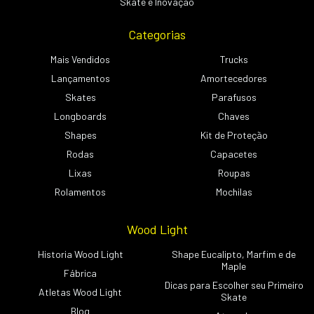
Skate e Inovação
Categorias
Mais Vendidos
Trucks
Lançamentos
Amortecedores
Skates
Parafusos
Longboards
Chaves
Shapes
Kit de Proteção
Rodas
Capacetes
Lixas
Roupas
Rolamentos
Mochilas
Wood Light
Historia Wood Light
Shape Eucalipto, Marfim e de
Maple
Fábrica
Dicas para Escolher seu Primeiro
Atletas Wood Light
Skate
Blog