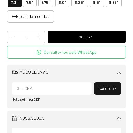
7.3"
7.5"
7.75''
8.0"
8.25"
8.5"
8.75"
Guia de medidas
Consulte-nos pelo WhatsApp
MEIOS DE ENVIO
Alterar CEP
CALCULAR
Não sei meu CEP
NOSSA LOJA