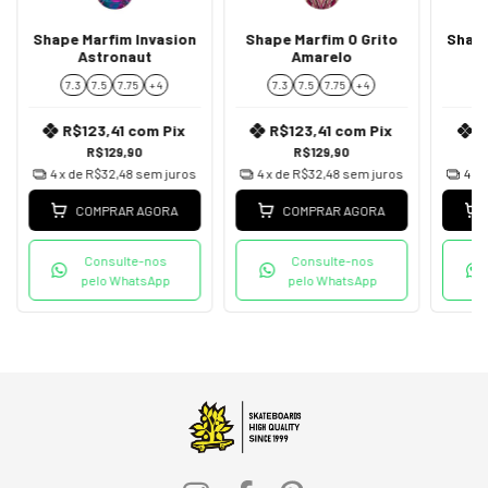
Shape Marfim Invasion
Shape Marfim O Grito
Shape
Astronaut
Amarelo
7.3
7.5
7.75
+ 4
7.3
7.5
7.75
+ 4
7
R$123,41
com
Pix
R$123,41
com
Pix
R
R$129,90
R$129,90
4
x de
R$32,48
sem juros
4
x de
R$32,48
sem juros
4
x 
COMPRAR AGORA
COMPRAR AGORA
Consulte-nos
Consulte-nos
pelo WhatsApp
pelo WhatsApp