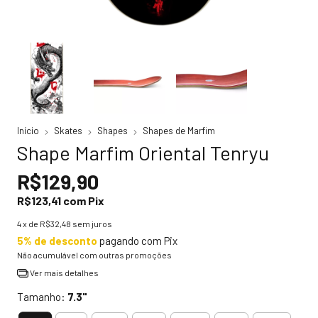
Início
Skates
Shapes
Shapes de Marfim
Shape Marfim Oriental Tenryu
R$129,90
R$123,41
com
Pix
4
x de
R$32,48
sem juros
5% de desconto
pagando com Pix
Não acumulável com outras promoções
Ver mais detalhes
Tamanho:
7.3"