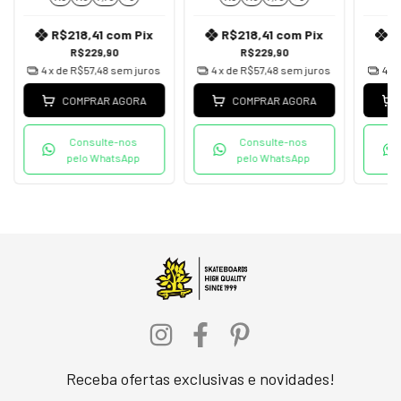
R$218,41
com
Pix
R$218,41
com
Pix
R
R$229,90
R$229,90
4
x de
R$57,48
sem juros
4
x de
R$57,48
sem juros
4
x 
COMPRAR AGORA
COMPRAR AGORA
Consulte-nos
Consulte-nos
pelo WhatsApp
pelo WhatsApp
Receba ofertas exclusivas e novidades!