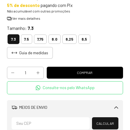
5% de desconto
pagando com Pix
Não acumulável com outras promoções
Ver mais detalhes
Tamanho:
7.3
7.3
7.5
7,75
8.0
8,25
8,5
Guia de medidas
Consulte-nos pelo WhatsApp
MEIOS DE ENVIO
Alterar CEP
CALCULAR