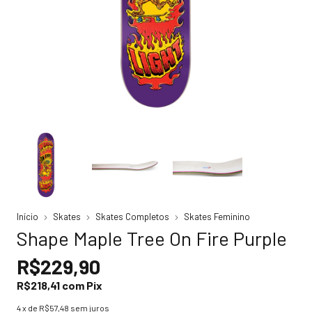
Início
Skates
Skates Completos
Skates Feminino
Shape Maple Tree On Fire Purple
R$229,90
R$218,41
com
Pix
4
x de
R$57,48
sem juros