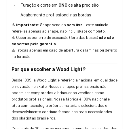
Furação e corte em
CNC
de alta precisão
·
Acabamento profissional nas bordas
·
Importante:
Shape vendido
sem lixa
– este anúncio
⚠️
refere-se apenas ao shape, não inclui skate completo.
Quebras por erro de execução (fora das bases)
não são
⚠️
cobertas pela garantia
.
Trocas apenas em caso de abertura de lâminas ou defeito
⚠️
na furação.
Por que escolher a Wood Light?
Desde 1999, a Wood Light é referência nacional em qualidade
e inovação no skate. Nossos shapes profissionais não
podem ser comparados a brinquedos vendidos como
produtos profissionais. Nossa fábrica é 100% nacional e
atua com tecnologia própria, materiais selecionados e
desenvolvimento contínuo focado nas reais necessidades
dos skatistas brasileiros.
Com mais de 20 anos no mercado, somos hoje considerados