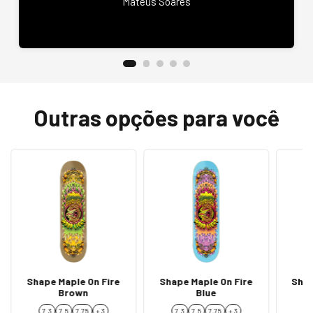
Mateus Soares
Outras opções para você
Shape Maple On Fire
Shape Maple On Fire
Shap
Brown
Blue
7.3
7.5
7,75
+ 3
7.3
7.5
7,75
+ 3
7