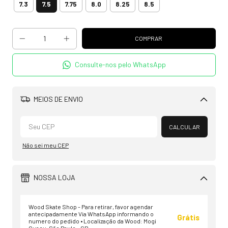
7.5
7.3
7.75
8.0
8.25
8.5
Consulte-nos pelo WhatsApp
MEIOS DE ENVIO
Alterar CEP
CALCULAR
Não sei meu CEP
NOSSA LOJA
Wood Skate Shop - Para retirar, favor agendar
antecipadamente Via WhatsApp informando o
Grátis
numero do pedido • Localização da Wood: Mogi
Guaçu, São Paulo - SP