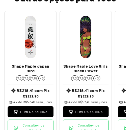
Shape Maple Japan
Shape Maple Love Girls
Shape
Bird
Black Power
7.3
7.5
7,75
+ 3
7.3
7.5
7,75
+ 3
7
R$218,41
com
Pix
R$218,41
com
Pix
R
R$229,90
R$229,90
4
x de
R$57,48
sem juros
4
x de
R$57,48
sem juros
4
x 
COMPRAR AGORA
COMPRAR AGORA
Consulte-nos
Consulte-nos