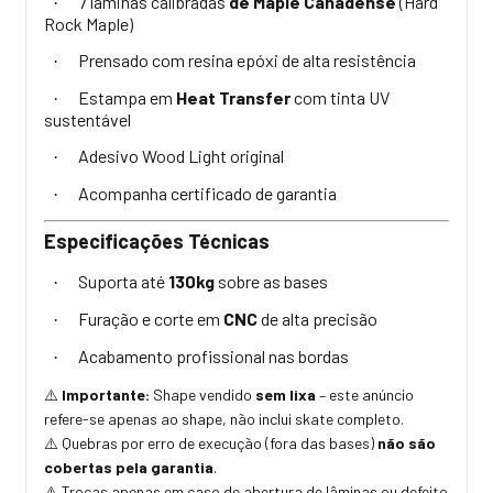
7 lâminas calibradas
de Maple Canadense
(Hard
·
Rock Maple)
Prensado com resina epóxi de alta resistência
·
Estampa em
Heat Transfer
com tinta UV
·
sustentável
Adesivo Wood Light original
·
Acompanha certificado de garantia
·
Especificações Técnicas
Suporta até
130kg
sobre as bases
·
Furação e corte em
CNC
de alta precisão
·
Acabamento profissional nas bordas
·
Importante:
Shape vendido
sem lixa
– este anúncio
⚠️
refere-se apenas ao shape, não inclui skate completo.
Quebras por erro de execução (fora das bases)
não são
⚠️
cobertas pela garantia
.
Trocas apenas em caso de abertura de lâminas ou defeito
⚠️