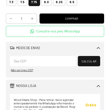
7.75
7.3
7.5
8.0
8.25
8.5
Consulte-nos pelo WhatsApp
MEIOS DE ENVIO
Alterar CEP
CALCULAR
Não sei meu CEP
NOSSA LOJA
Wood Skate Shop - Para retirar, favor agendar
antecipadamente Via WhatsApp informando o
Grátis
numero do pedido • Localização da Wood: Mogi
Guaçu, São Paulo - SP