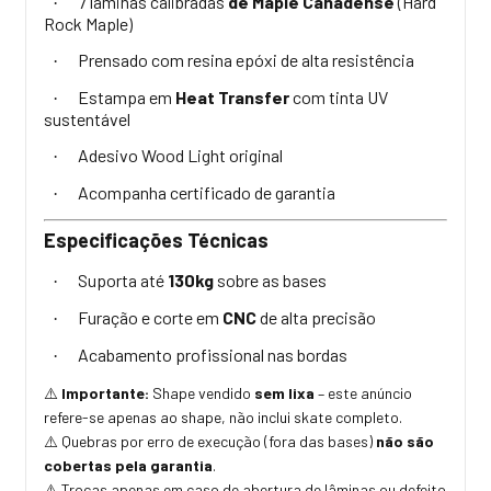
7 lâminas calibradas
de Maple Canadense
(Hard
·
Rock Maple)
Prensado com resina epóxi de alta resistência
·
Estampa em
Heat Transfer
com tinta UV
·
sustentável
Adesivo Wood Light original
·
Acompanha certificado de garantia
·
Especificações Técnicas
Suporta até
130kg
sobre as bases
·
Furação e corte em
CNC
de alta precisão
·
Acabamento profissional nas bordas
·
Importante:
Shape vendido
sem lixa
– este anúncio
⚠️
refere-se apenas ao shape, não inclui skate completo.
Quebras por erro de execução (fora das bases)
não são
⚠️
cobertas pela garantia
.
Trocas apenas em caso de abertura de lâminas ou defeito
⚠️