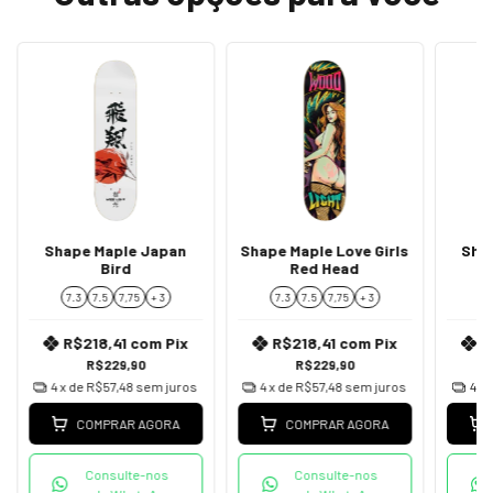
Shape Maple Japan
Shape Maple Love Girls
Shap
Bird
Red Head
7.3
7.5
7,75
+ 3
7.3
7.5
7,75
+ 3
7
R$218,41
com
Pix
R$218,41
com
Pix
R
R$229,90
R$229,90
4
x de
R$57,48
sem juros
4
x de
R$57,48
sem juros
4
x 
COMPRAR AGORA
COMPRAR AGORA
Consulte-nos
Consulte-nos