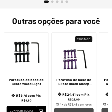
Outras opções para você
ESGOTADO
Parafuso de base de
Parafuso de base de
Para
Skate Wood Light
Skate Black Sheep
Ska
Roxo
R$24,61
com
Pix
R$9,41
com
Pix
R$25,90
R$9,90
4
x de
R$6,48
sem juros
4
x
COMPRAR AGORA