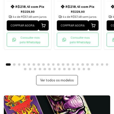
R$218,41
com
Pix
R$218,41
com
Pix
R$229,90
R$229,90
4
x de
R$57,48
sem juros
4
x de
R$57,48
sem juros
COMPRAR AGORA
COMPRAR AGORA
C
Consulte-nos
Consulte-nos
pelo WhatsApp
pelo WhatsApp
Ver todos os modelos