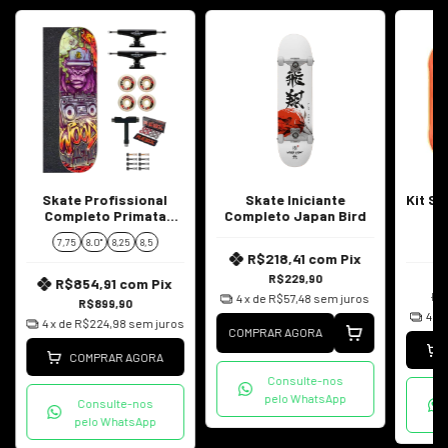
Skate Profissional
Skate Iniciante
Kit S
Completo Primata
Completo Japan Bird
E
Radio
Em
7,75
8.0"
8,25
8,5
7.
Par
R$218,41
com
Pix
R$229,90
R$854,91
com
Pix
R$
4
x de
R$57,48
sem juros
R$899,90
4
x 
4
x de
R$224,98
sem juros
COMPRAR AGORA
COMPRAR AGORA
Consulte-nos
pelo WhatsApp
Consulte-nos
pelo WhatsApp