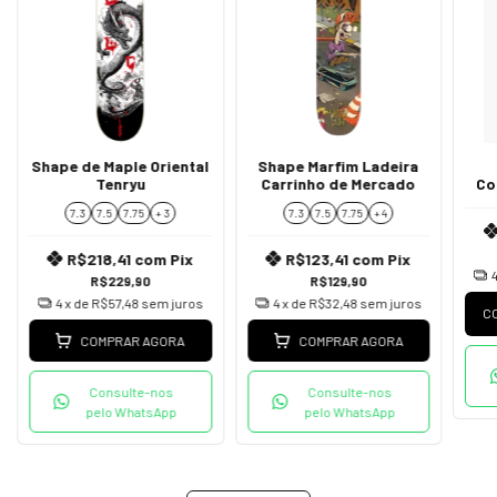
Shape de Maple Oriental
Shape Marfim Ladeira
Tenryu
Carrinho de Mercado
Co
7.3
7.5
7.75
+ 3
7.3
7.5
7.75
+ 4
R$218,41
com
Pix
R$123,41
com
Pix
R$229,90
R$129,90
4
x de
R$57,48
sem juros
4
x de
R$32,48
sem juros
C
COMPRAR AGORA
COMPRAR AGORA
Consulte-nos
Consulte-nos
pelo WhatsApp
pelo WhatsApp