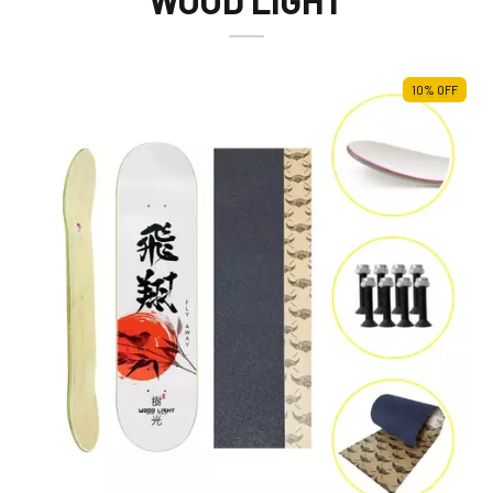
WOOD LIGHT
10
%
OFF