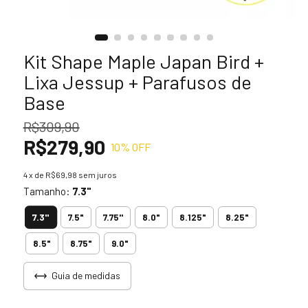
Kit Shape Maple Japan Bird +
Lixa Jessup + Parafusos de
Base
R$309,90
R$279,90
10
% OFF
4
x de
R$69,98
sem juros
Tamanho:
7.3"
7.3"
7.5"
7.75''
8.0"
8.125"
8.25"
8.5"
8.75"
9.0"
Guia de medidas