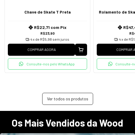
Chave de Skate T Preta
Rolamento de Ska
R$22,71
com
Pix
R$47,
R$23,90
R$
4
x de
R$5,98
sem juros
4
x de
R$1
COMPRAR AGORA
COMPRAR 
Consulte-nos pelo WhatsApp
Consulte-n
Ver todos os produtos
Os Mais Vendidos da Wood